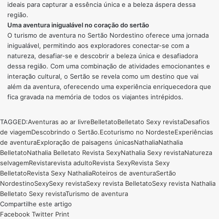
ideais para capturar a essência única e a beleza áspera dessa
região.
Uma aventura inigualável no coração do sertão
O turismo de aventura no Sertão Nordestino oferece uma jornada
inigualável, permitindo aos exploradores conectar-se com a
natureza, desafiar-se e descobrir a beleza única e desafiadora
dessa região. Com uma combinação de atividades emocionantes e
interação cultural, o Sertão se revela como um destino que vai
além da aventura, oferecendo uma experiência enriquecedora que
fica gravada na memória de todos os viajantes intrépidos.
TAGGED:
Aventuras ao ar livre
Belletato
Belletato Sexy revista
Desafios
de viagem
Descobrindo o Sertão.
Ecoturismo no Nordeste
Experiências
de aventura
Exploração de paisagens únicas
Nathalia
Nathalia
Belletato
Nathalia Belletato Revista Sexy
Nathalia Sexy revista
Natureza
selvagem
Revista
revista adulto
Revista Sexy
Revista Sexy
Belletato
Revista Sexy Nathalia
Roteiros de aventura
Sertão
Nordestino
Sexy
Sexy revista
Sexy revista Belletato
Sexy revista Nathalia
Belletato Sexy revista
Turismo de aventura
Compartilhe este artigo
Facebook
Twitter
Print