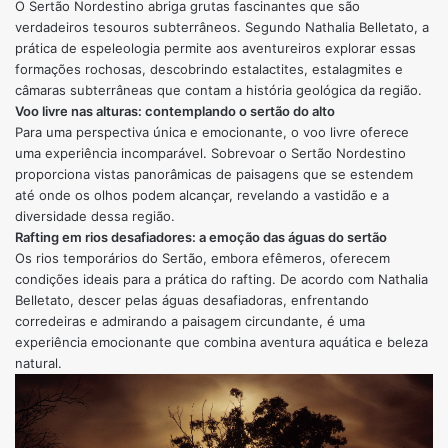
O Sertão Nordestino abriga grutas fascinantes que são
verdadeiros tesouros subterrâneos. Segundo Nathalia Belletato, a
prática de espeleologia permite aos aventureiros explorar essas
formações rochosas, descobrindo estalactites, estalagmites e
câmaras subterrâneas que contam a história geológica da região.
Voo livre nas alturas: contemplando o sertão do alto
Para uma perspectiva única e emocionante, o voo livre oferece
uma experiência incomparável. Sobrevoar o Sertão Nordestino
proporciona vistas panorâmicas de paisagens que se estendem
até onde os olhos podem alcançar, revelando a vastidão e a
diversidade dessa região.
Rafting em rios desafiadores: a emoção das águas do sertão
Os rios temporários do Sertão, embora efêmeros, oferecem
condições ideais para a prática do rafting. De acordo com Nathalia
Belletato, descer pelas águas desafiadoras, enfrentando
corredeiras e admirando a paisagem circundante, é uma
experiência emocionante que combina aventura aquática e beleza
natural.