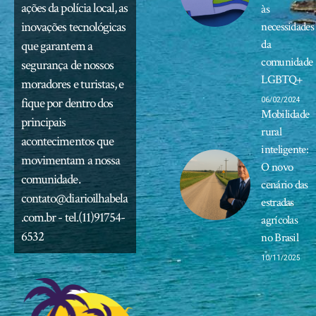
ações da polícia local, as
às
inovações tecnológicas
necessidades
da
que garantem a
comunidade
segurança de nossos
LGBTQ+
moradores e turistas, e
fique por dentro dos
06/02/2024
Mobilidade
principais
rural
acontecimentos que
inteligente:
movimentam a nossa
O novo
comunidade.
cenário das
contato@diarioilhabela
estradas
.com.br
- tel.(11)91754-
agrícolas
6532
no Brasil
10/11/2025