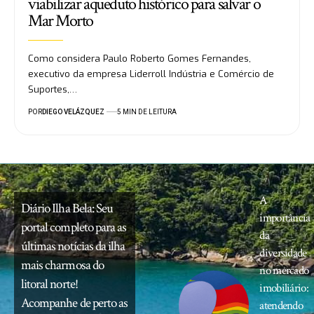
viabilizar aqueduto histórico para salvar o
Mar Morto
Como considera Paulo Roberto Gomes Fernandes,
executivo da empresa Liderroll Indústria e Comércio de
Suportes,…
POR
DIEGO VELÁZQUEZ
5 MIN DE LEITURA
A
Diário Ilha Bela: Seu
importância
portal completo para as
da
últimas notícias da ilha
diversidade
mais charmosa do
no mercado
litoral norte!
imobiliário:
Acompanhe de perto as
atendendo