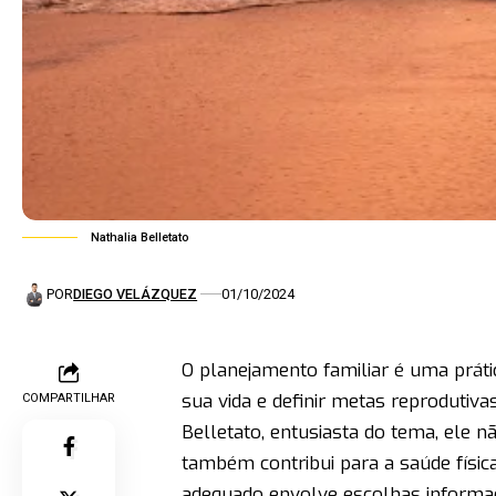
Nathalia Belletato
POR
DIEGO VELÁZQUEZ
01/10/2024
O planejamento familiar é uma práti
sua vida e definir metas reprodutiv
COMPARTILHAR
Belletato,
entusiasta do tema, ele n
também contribui para a saúde física
adequado envolve escolhas inform