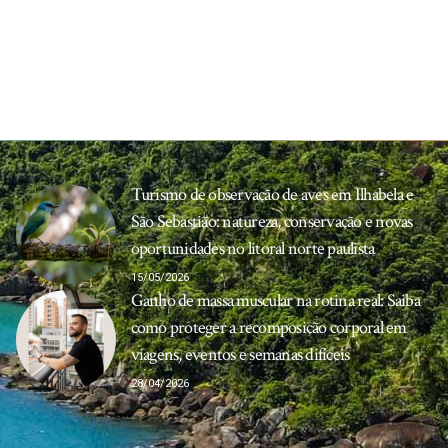
Turismo de observação de aves em Ilhabela e
São Sebastião: natureza, conservação e novas
oportunidades no litoral norte paulista
15/05/2026
Ganho de massa muscular na rotina real: Saiba
como proteger a recomposição corporal em
viagens, eventos e semanas difíceis
28/04/2026