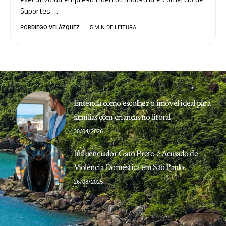
Suportes,…
POR
DIEGO VELÁZQUEZ
5 MIN DE LEITURA
Entenda como escolher o imóvel ideal para
famílias com crianças no litoral
30/04/2026
Influenciador Gato Preto é Acusado de
Violência Doméstica em São Paulo.
26/08/2025