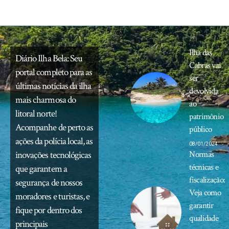
Ilha das
Diário Ilha Bela: Seu
Cabras vai
portal completo para as
ser
últimas notícias da ilha
devolvida
mais charmosa do
ao
litoral norte!
patrimônio
Acompanhe de perto as
público
ações da polícia local, as
08/01/2024
inovações tecnológicas
Normas
técnicas e
que garantem a
fiscalização:
segurança de nossos
Veja como
moradores e turistas, e
garantir
fique por dentro dos
qualidade
principais