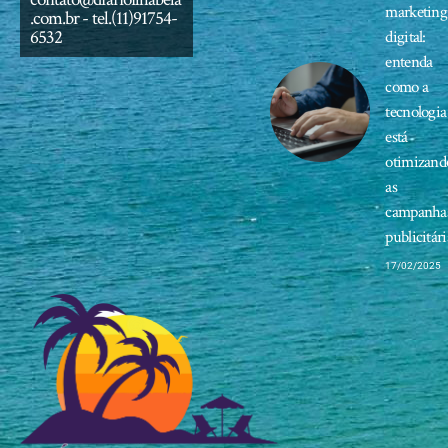
marketing
.com.br
- tel.(11)91754-
6532
digital:
entenda
como a
tecnologia
está
otimizand
as
campanha
publicitári
17/02/2025