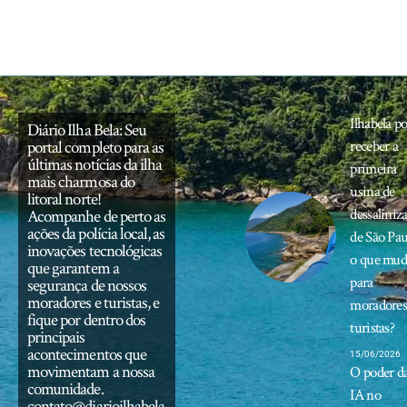
Ilhabela p
Diário Ilha Bela: Seu
portal completo para as
receber a
últimas notícias da ilha
primeira
mais charmosa do
usina de
litoral norte!
dessaliniz
Acompanhe de perto as
ações da polícia local, as
de São Pau
inovações tecnológicas
o que mud
que garantem a
para
segurança de nossos
moradores e turistas, e
moradores
fique por dentro dos
turistas?
principais
acontecimentos que
15/06/2026
movimentam a nossa
O poder d
comunidade.
IA no
contato@diarioilhabela