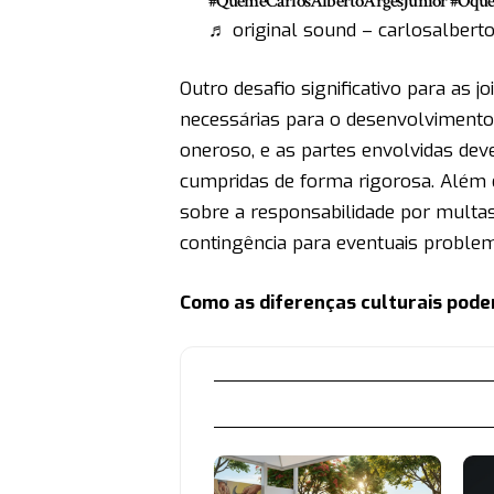
#QueméCarlosAlbertoArgesJunior
#Oque
♬ original sound – carlosalbert
Outro desafio significativo para as j
necessárias para o desenvolvimento 
oneroso, e as partes envolvidas dev
cumpridas de forma rigorosa. Além d
sobre a responsabilidade por multa
contingência para eventuais proble
Como as diferenças culturais pod