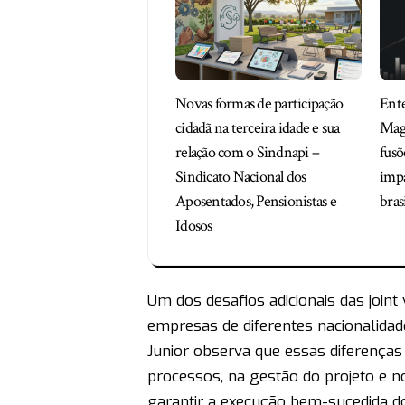
Novas formas de participação
Ent
cidadã na terceira idade e sua
Maga
relação com o Sindnapi –
fusõ
Sindicato Nacional dos
imp
Aposentados, Pensionistas e
bras
Idosos
Um dos desafios adicionais das joint
empresas de diferentes nacionalidade
Junior observa que essas diferença
processos, na gestão do projeto e n
garantir a execução bem-sucedida do 