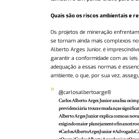
Quais são os riscos ambientais e r
Os projetos de mineração enfrentam 
se tornam ainda mais complexos no c
Alberto Arges Junior, é imprescindí
garantir a conformidade com as leis
adequação a essas normas é essenci
ambiente, o que, por sua vez, asseg
@carlosalbertoarge8
Carlos Alberto Arges Junior analisa os im
previdenciária trouxe mudanças significat
Alberto Arges Junior explica como as nov
exigindo maior planejamento financeiro e
#CarlosAlbertoArgesJunior
#AdvogadoCa