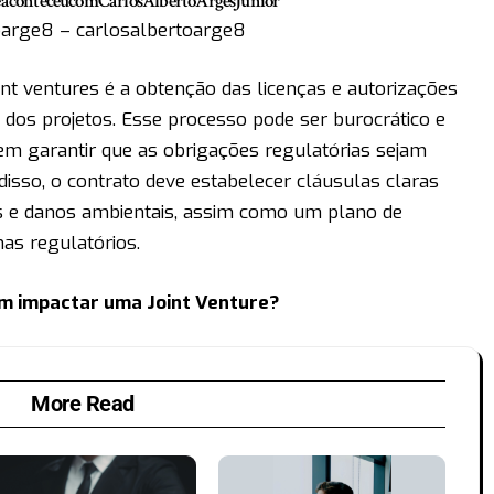
aconteceucomCarlosAlbertoArgesJunior
oarge8 – carlosalbertoarge8
oint ventures é a obtenção das licenças e autorizações
dos projetos. Esse processo pode ser burocrático e
em garantir que as obrigações regulatórias sejam
isso, o contrato deve estabelecer cláusulas claras
s e danos ambientais, assim como um plano de
mas regulatórios.
em impactar uma Joint Venture?
More Read