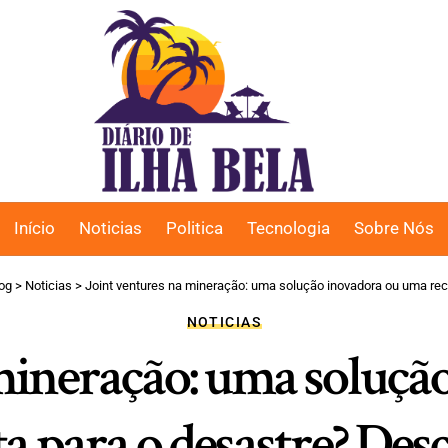
Início
Noticias
Politica
Tecnologia
Sobre Nós
og
>
Noticias
>
Joint ventures na mineração: uma solução inovadora ou uma rec
NOTICIAS
 mineração: uma soluçã
ta para o desastre? Des