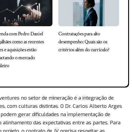
enda com Pedro Daniel
Contratações para alto
lhães como as recentes
desempenho: Quais são os
es e aquisições estão
critérios além do currículo?
actando o mercado
ileiro
 ventures no setor de mineração é a integração de
s, com culturas distintas. O Dr. Carlos Alberto Arges
s podem gerar dificuldades na implementação de
o alinhamento das expectativas entre as partes. Para
projeto, o contrato de JV precisa respeitar as