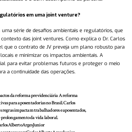
egulatórios em uma joint venture?
uma série de desafios ambientais e regulatórios, que
ontexto das joint ventures. Como explica o Dr. Carlos
vel que o contrato de JV preveja um plano robusto para
 locais e minimizar os impactos ambientais. A
al para evitar problemas futuros e proteger o meio
ura a continuidade das operações.
pactos da reforma previdenciária A reforma
ivas para aposentadorias no Brasil. Carlos
as regras impactam trabalhadores e aposentados,
 prolongamento da vida laboral.
rlosAlbertoArgesJunior