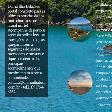
Ilhabela se
Diário Ilha Bela: Seu
portal completo para as
prepara pa
últimas notícias da ilha
a 53ª Sem
mais charmosa do
Internacio
litoral norte!
de Vela c
Acompanhe de perto as
ações da polícia local, as
Race Villa
inovações tecnológicas
gratuito n
que garantem a
Vila
segurança de nossos
moradores e turistas, e
20/07/2026
fique por dentro dos
Sabores da
principais
Praia: bai
acontecimentos que
movimentam a nossa
temporad
comunidade.
Ilhabela (S
contato@diarioilhabela
será reche
.com.br
- tel.(11)91754-
6532
de opções
gastronôm
15/02/2024