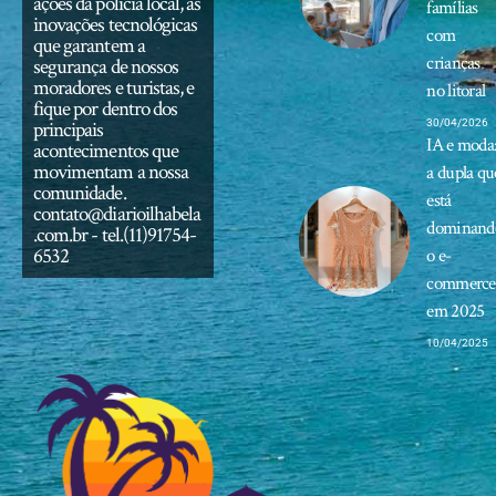
ações da polícia local, as
famílias
inovações tecnológicas
com
que garantem a
crianças
segurança de nossos
moradores e turistas, e
no litoral
fique por dentro dos
principais
30/04/2026
IA e moda
acontecimentos que
movimentam a nossa
a dupla qu
comunidade.
está
contato@diarioilhabela
dominand
.com.br
- tel.(11)91754-
6532
o e-
commerce
em 2025
10/04/2025