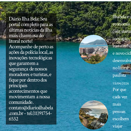
Ilhabela e 
Diário Ilha Bela: Seu
portal completo para as
economia 
últimas notícias da ilha
com startu
mais charmosa do
inovação,
litoral norte!
sustentabi
Acompanhe de perto as
ações da polícia local, as
e novo cic
inovações tecnológicas
desenvolv
que garantem a
no litoral
segurança de nossos
moradores e turistas, e
paulista
fique por dentro dos
principais
15/04/2026
Por que
acontecimentos que
movimentam a nossa
cada vez
comunidade.
mais
contato@diarioilhabela
pessoas
.com.br
- tel.(11)91754-
6532
escolhem
viajar