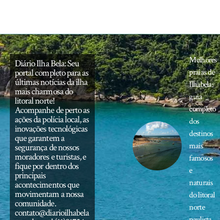
Melhores
Diário Ilha Bela: Seu
portal completo para as
praias de
últimas notícias da ilha
Ilhabela:
mais charmosa do
guia
litoral norte!
completo
Acompanhe de perto as
ações da polícia local, as
dos
inovações tecnológicas
destinos
que garantem a
mais
segurança de nossos
moradores e turistas, e
famosos
fique por dentro dos
e
principais
naturais
acontecimentos que
movimentam a nossa
do litoral
comunidade.
norte
contato@diarioilhabela
paulista