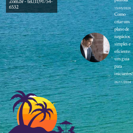
.com.br
- tel.(11)91754-
6532
15/05/2026
Como
criar um
plano de
negócios
simples e
eficiente:
um guia
para
iniciantes!
26/11/2024