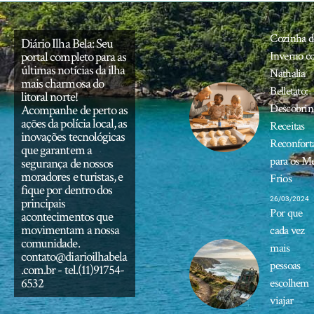
Cozinha d
Diário Ilha Bela: Seu
portal completo para as
Inverno c
últimas notícias da ilha
Nathalia
mais charmosa do
Belletato:
litoral norte!
Descobrin
Acompanhe de perto as
ações da polícia local, as
Receitas
inovações tecnológicas
Reconfort
que garantem a
para os M
segurança de nossos
moradores e turistas, e
Frios
fique por dentro dos
principais
26/03/2024
Por que
acontecimentos que
movimentam a nossa
cada vez
comunidade.
mais
contato@diarioilhabela
pessoas
.com.br
- tel.(11)91754-
6532
escolhem
viajar