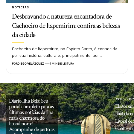
NOTICIAS
Desbravando a natureza encantadora de
Cachoeiro de Itapemirim: confira as belezas
da cidade
Cachoeiro de Itapemirim, no Espírito Santo, é conhecida
por sua história, cultura e, principalmente, por…
POR
DIEGO VELÁZQUEZ
4 MIN DE LEITURA
Vereadore
Diário Ilha Bela: Seu
portal completo para as
Eleitos em
últimas notícias da ilha
Ilhabela n
mais charmosa do
Litoral de 
litoral norte!
Conheça o
Acompanhe de perto as