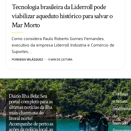
Tecnologia brasileira da Liderroll pode
viabilizar aqueduto histórico para salvar o
Mar Morto
Como considera Paulo Roberto Gomes Fernandes,
executivo da empresa Liderroll Indústria e Comércio de
Suportes,…
POR
DIEGO VELÁZQUEZ
5 MIN DE LEITURA
Conheça
Diário Ilha Bela: Seu
portal completo para as
o futuro:
últimas notícias da ilha
tendência
mais charmosa do
do
litoral norte!
mercado
Acompanhe de perto as
ações da polícia local, as
financeiro