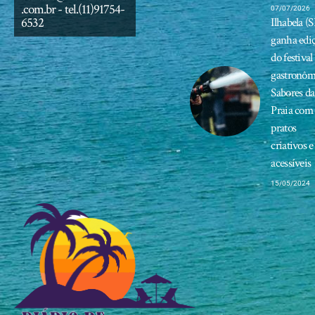
.com.br
- tel.(11)91754-
07/07/2026
6532
Ilhabela (S
ganha edi
do festival
gastronôm
Sabores da
Praia com
pratos
criativos e
acessíveis
15/05/2024