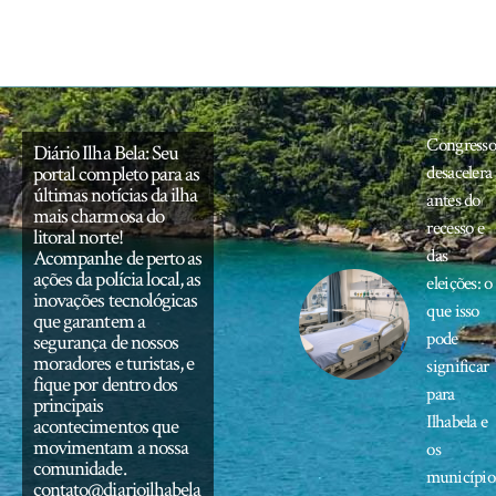
Congress
Diário Ilha Bela: Seu
portal completo para as
desacelera
últimas notícias da ilha
antes do
mais charmosa do
recesso e
litoral norte!
das
Acompanhe de perto as
ações da polícia local, as
eleições: o
inovações tecnológicas
que isso
que garantem a
pode
segurança de nossos
moradores e turistas, e
significar
fique por dentro dos
para
principais
Ilhabela e
acontecimentos que
movimentam a nossa
os
comunidade.
município
contato@diarioilhabela