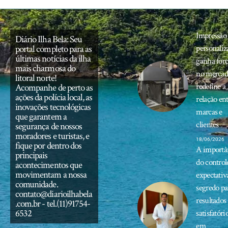
Impressão
Diário Ilha Bela: Seu
portal completo para as
personaliz
últimas notícias da ilha
ganha for
mais charmosa do
no mercad
litoral norte!
redefine a
Acompanhe de perto as
ações da polícia local, as
relação en
inovações tecnológicas
marcas e
que garantem a
clientes
segurança de nossos
moradores e turistas, e
18/06/2026
fique por dentro dos
A importâ
principais
do control
acontecimentos que
movimentam a nossa
expectativ
comunidade.
segredo pa
contato@diarioilhabela
resultados
.com.br
- tel.(11)91754-
6532
satisfatóri
em