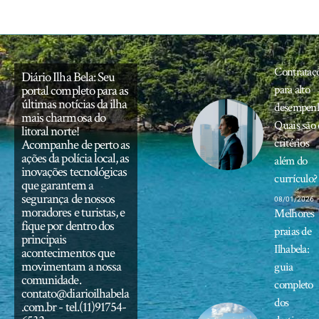
Contrataç
Diário Ilha Bela: Seu
portal completo para as
para alto
últimas notícias da ilha
desempen
mais charmosa do
Quais são 
litoral norte!
critérios
Acompanhe de perto as
ações da polícia local, as
além do
inovações tecnológicas
currículo?
que garantem a
segurança de nossos
08/01/2026
moradores e turistas, e
Melhores
fique por dentro dos
praias de
principais
Ilhabela:
acontecimentos que
movimentam a nossa
guia
comunidade.
completo
contato@diarioilhabela
dos
.com.br
- tel.(11)91754-