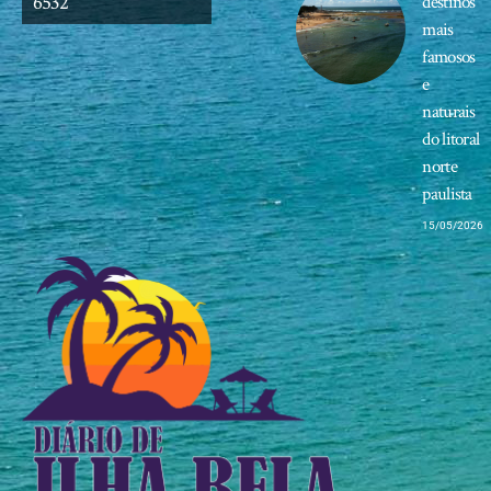
6532
destinos
mais
famosos
e
naturais
do litoral
norte
paulista
15/05/2026