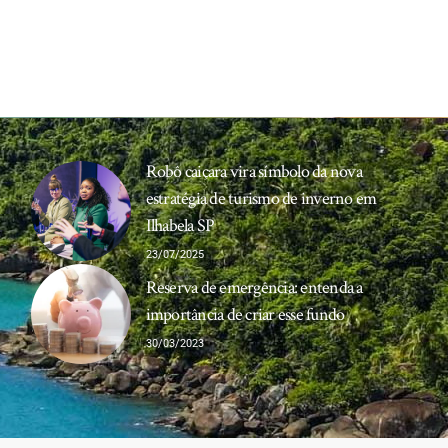
Robô caiçara vira símbolo da nova
estratégia de turismo de inverno em
Ilhabela SP
23/07/2025
Reserva de emergência: entenda a
importância de criar esse fundo
30/03/2023