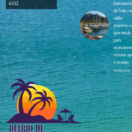
6532
Internacio
de Vela c
saldo
positivo: o
que muda
para
moradores
turistas ap
o evento
04/08/2026