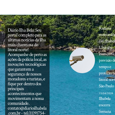
Radares
Diário Ilha Bela: Seu
portal completo para as
meteoroló
últimas notícias da ilha
em Ilhabel
mais charmosa do
Ubatuba:
litoral norte!
avanço na
Acompanhe de perto as
ações da polícia local, as
previsão d
inovações tecnológicas
tempo e
que garantem a
proteção 
segurança de nossos
moradores e turistas, e
litoral nor
fique por dentro dos
São Paulo
principais
acontecimentos que
15/04/2026
movimentam a nossa
Ilhabela
comunidade.
encerra
contato@diarioilhabela
Semana
.com.br
- tel.(11)91754-