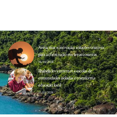
Areia, mar e inovação: soluções criativas
para a construção em áreas costeiras
16/10/2024
Ilhabela leva internet a escolas de
comunidades isoladas e transforma
educação local
31/03/2026