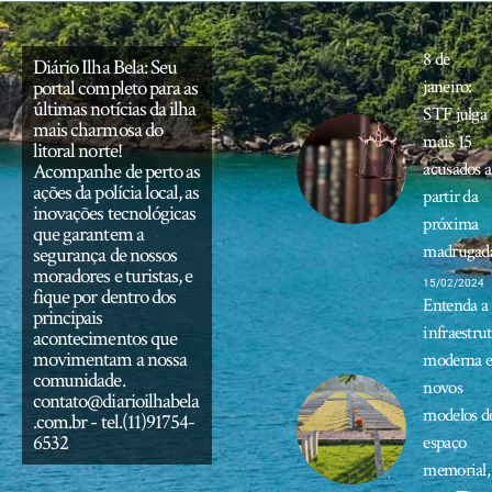
8 de
Diário Ilha Bela: Seu
portal completo para as
janeiro:
últimas notícias da ilha
STF julga
mais charmosa do
mais 15
litoral norte!
acusados a
Acompanhe de perto as
ações da polícia local, as
partir da
inovações tecnológicas
próxima
que garantem a
madrugad
segurança de nossos
moradores e turistas, e
15/02/2024
fique por dentro dos
Entenda a
principais
infraestru
acontecimentos que
movimentam a nossa
moderna 
comunidade.
novos
contato@diarioilhabela
modelos d
.com.br
- tel.(11)91754-
6532
espaço
memorial,