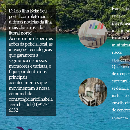
Estratégia
Diário Ilha Bela: Seu
portal completo para as
saída de
últimas notícias da ilha
investimen
mais charmosa do
maximiza
litoral norte!
retornos e
Acompanhe de perto as
ações da polícia local, as
minimiza
inovações tecnológicas
riscos
que garantem a
segurança de nossos
14/08/2023
moradores e turistas, e
Quais técn
fique por dentro dos
de recupe
principais
estrutural 
acontecimentos que
movimentam a nossa
se destaca
comunidade.
na luta co
contato@diarioilhabela
envelheci
.com.br
- tel.(11)91754-
6532
do concret
25/06/2026