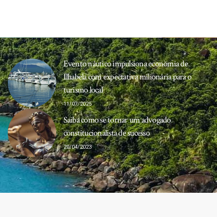
Evento náutico impulsiona economia de
Ilhabela com expectativa milionária para o
turismo local
11/07/2025
Saiba como se tornar um advogado
constitucionalista de sucesso
20/04/2023