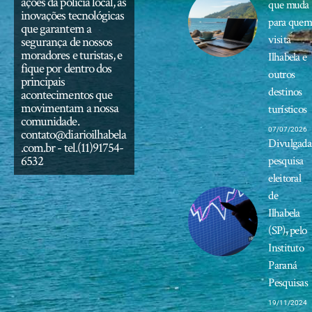
ações da polícia local, as
que muda
inovações tecnológicas
para que
que garantem a
visita
segurança de nossos
moradores e turistas, e
Ilhabela e
fique por dentro dos
outros
principais
destinos
acontecimentos que
movimentam a nossa
turísticos
comunidade.
07/07/2026
contato@diarioilhabela
Divulgada
.com.br
- tel.(11)91754-
6532
pesquisa
eleitoral
de
Ilhabela
(SP), pelo
Instituto
Paraná
Pesquisas
19/11/2024