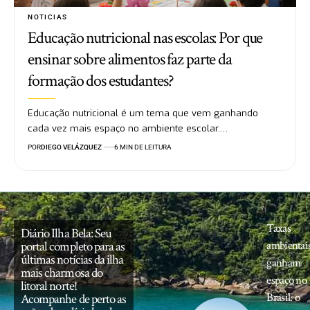
NOTICIAS
Educação nutricional nas escolas: Por que
ensinar sobre alimentos faz parte da
formação dos estudantes?
Educação nutricional é um tema que vem ganhando
cada vez mais espaço no ambiente escolar.…
POR
DIEGO VELÁZQUEZ
6 MIN DE LEITURA
Taxas
Diário Ilha Bela: Seu
portal completo para as
ambientai
últimas notícias da ilha
ganham
mais charmosa do
espaço no
litoral norte!
Brasil: o
Acompanhe de perto as