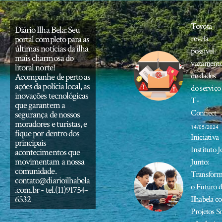
Toyota
Diário Ilha Bela: Seu
portal completo para as
revela
últimas notícias da ilha
possível
mais charmosa do
vazament
litoral norte!
de dados
Acompanhe de perto as
ações da polícia local, as
do serviço
inovações tecnológicas
T-
que garantem a
Connect
segurança de nossos
moradores e turistas, e
14/05/2024
fique por dentro dos
Iniciativa
principais
Instituto J
acontecimentos que
movimentam a nossa
Junto:
comunidade.
Transfor
contato@diarioilhabela
o Futuro 
.com.br
- tel.(11)91754-
6532
Ilhabela c
Projetos S