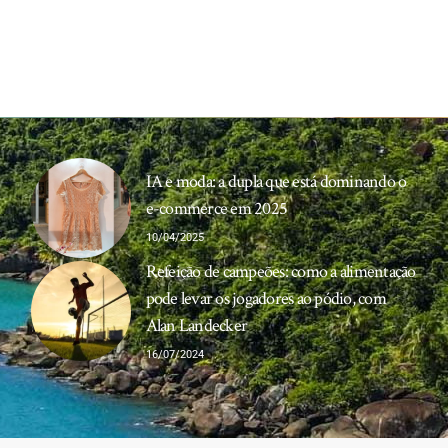
IA e moda: a dupla que está dominando o
e-commerce em 2025
10/04/2025
Refeição de campeões: como a alimentação
pode levar os jogadores ao pódio, com
Alan Landecker
16/07/2024