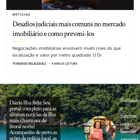
NOTICIAS
Desafios judiciais mais comuns no mercado
imobiliário e como preveni-los
Negociações imobiliárias envolvem muito mais do que
localização e valor por metro quadrado. O Dr.…
POR
DIEGO VELÁZQUEZ
4 MIN DE LEITURA
Ilustrando
Diário Ilha Bela: Seu
portal completo para as
a
últimas notícias da ilha
natureza:
mais charmosa do
como o
litoral norte!
desenho
Acompanhe de perto as
ações da polícia local, as
aproxima