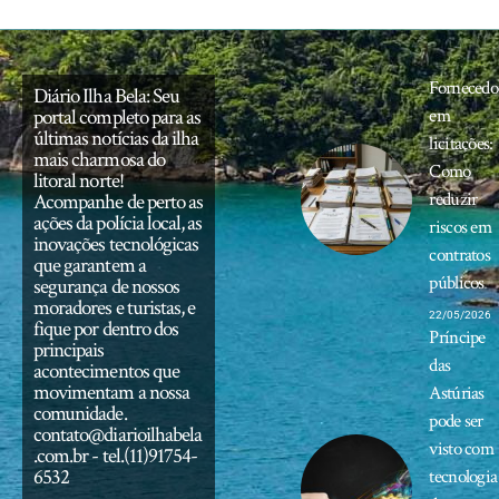
Fornecedo
Diário Ilha Bela: Seu
portal completo para as
em
últimas notícias da ilha
licitações:
mais charmosa do
Como
litoral norte!
reduzir
Acompanhe de perto as
ações da polícia local, as
riscos em
inovações tecnológicas
contratos
que garantem a
públicos
segurança de nossos
moradores e turistas, e
22/05/2026
fique por dentro dos
Príncipe
principais
das
acontecimentos que
movimentam a nossa
Astúrias
comunidade.
pode ser
contato@diarioilhabela
visto com
.com.br
- tel.(11)91754-
6532
tecnologia