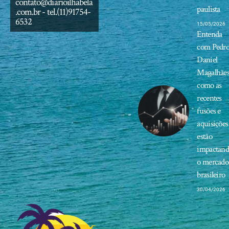
contato@diarioilhabela
paulista
.com.br
- tel.(11)91754-
6532
15/05/2026
Entenda
com Pedr
Daniel
Magalhãe
como as
recentes
fusões e
aquisições
estão
impactan
o mercado
brasileiro
30/04/2026