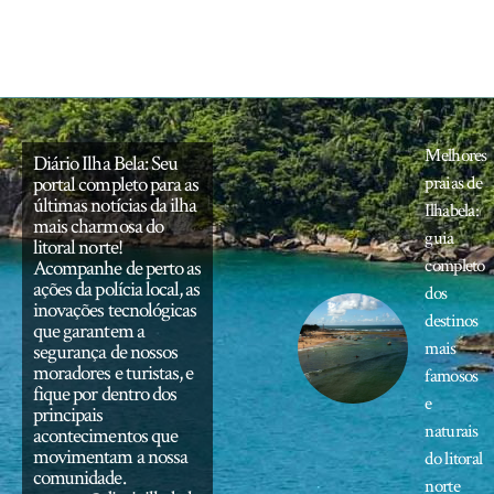
Melhores
Diário Ilha Bela: Seu
portal completo para as
praias de
últimas notícias da ilha
Ilhabela:
mais charmosa do
guia
litoral norte!
completo
Acompanhe de perto as
ações da polícia local, as
dos
inovações tecnológicas
destinos
que garantem a
mais
segurança de nossos
moradores e turistas, e
famosos
fique por dentro dos
e
principais
naturais
acontecimentos que
movimentam a nossa
do litoral
comunidade.
norte