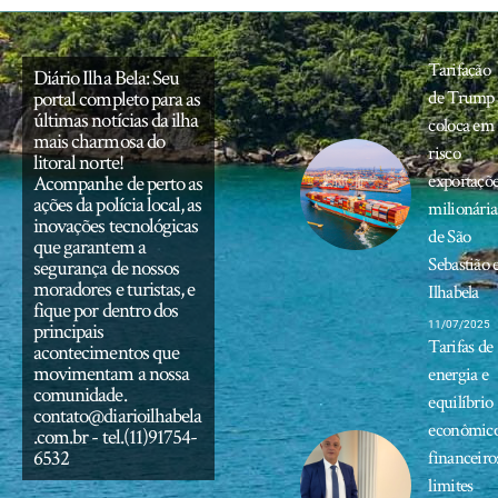
Tarifação
Diário Ilha Bela: Seu
portal completo para as
de Trump
últimas notícias da ilha
coloca em
mais charmosa do
risco
litoral norte!
exportaçõ
Acompanhe de perto as
ações da polícia local, as
milionária
inovações tecnológicas
de São
que garantem a
Sebastião 
segurança de nossos
moradores e turistas, e
Ilhabela
fique por dentro dos
principais
11/07/2025
Tarifas de
acontecimentos que
movimentam a nossa
energia e
comunidade.
equilíbrio
contato@diarioilhabela
econômic
.com.br
- tel.(11)91754-
6532
financeiro
limites