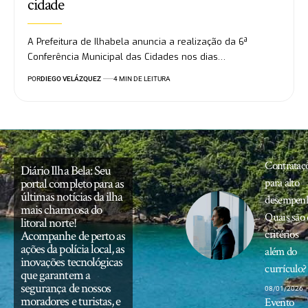
cidade
A Prefeitura de Ilhabela anuncia a realização da 6ª
Conferência Municipal das Cidades nos dias…
POR
DIEGO VELÁZQUEZ
4 MIN DE LEITURA
Contrataç
Diário Ilha Bela: Seu
portal completo para as
para alto
últimas notícias da ilha
desempen
mais charmosa do
Quais são 
litoral norte!
critérios
Acompanhe de perto as
ações da polícia local, as
além do
inovações tecnológicas
currículo?
que garantem a
segurança de nossos
08/01/2026
moradores e turistas, e
Evento