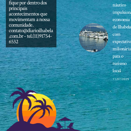
fique por dentro dos
náutico
principais
impulsion
acontecimentos que
movimentam a nossa
economia
comunidade.
de Ilhabela
contato@diarioilhabela
com
.com.br
- tel.(11)91754-
6532
expectativ
milionária
para o
turismo
local
11/07/2025